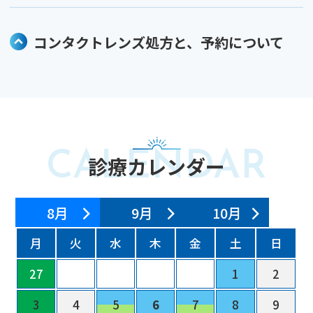
コンタクトレンズ処方と、予約について
診療カレンダー
8月
9月
10月
月
火
水
木
金
土
日
27
28
29
30
31
1
2
3
4
5
6
7
8
9