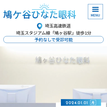
埼玉県川口市里の【鳩ケ谷ひなた
眼科】鳩ヶ谷駅徒歩1分｜日帰り
埼玉高速鉄道
手術
埼玉スタジアム線「鳩ヶ谷駅」徒歩1分
予約なしで受診可能
赤ちゃんからお年寄りまで、
みんなの目に
明るい光
を、
みんなの心に寄り添った
明るい診療
を
月
月
月
2024.01.01
2024.01.01
2024.01.01