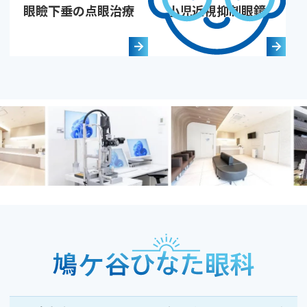
眼瞼下垂の点眼治療
小児近視抑制眼鏡