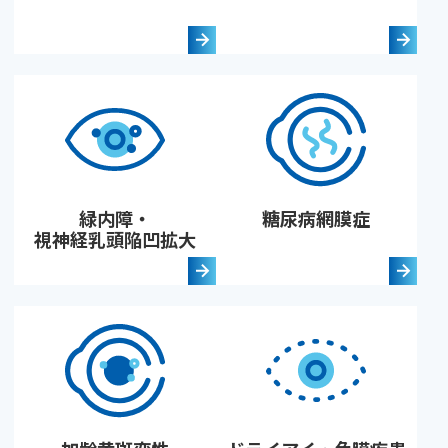
緑内障・
糖尿病網膜症
視神経乳頭陥凹拡大