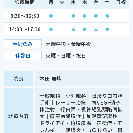
診療時間
月
火
水
木
金
土
日祝
9:30～12:30
●
－
●
●
●
●
－
14:00～17:30
●
－
▲
●
▲
●
－
手術のみ
水曜午後・金曜午後
休診日
火曜・日曜・祝日
院長
本田 理峰
一般眼科｜小児眼科｜日帰り白内障
手術｜レーザー治療｜抗VEGF硝子
体注射｜緑内障・視神経乳頭陥凹拡
診療内容
大｜糖尿病網膜症｜加齢黄斑変性｜
ドライアイ・角膜疾患｜花粉症・ア
レルギー｜結膜炎・ものもらい｜日