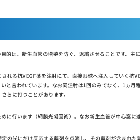
の目的は、新生血管の増殖を防ぐ、退縮させることです。主
される抗VEGF薬を注射にて、直接眼球へ注入していく抗V
いと言われています。なお同注射は1回のみでなく、1ヵ月
、さらに打つことがあります。
ために行います（網膜光凝固術）。なお新生血管が中心窩に
：特定の光にだけ反応する薬剤を点滴し、その薬剤が含まれた