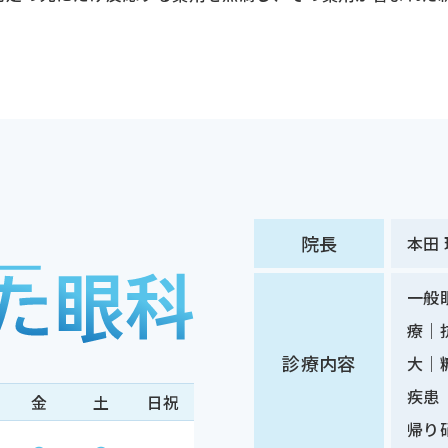
院長
本田
一般
療｜
診療内容
大｜
疾患
金
土
日祝
帰り