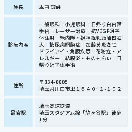
院長
本田 理峰
一般眼科｜小児眼科｜日帰り白内障
手術｜レーザー治療｜抗VEGF硝子
体注射｜緑内障・視神経乳頭陥凹拡
診療内容
大｜糖尿病網膜症｜加齢黄斑変性｜
ドライアイ・角膜疾患｜花粉症・ア
レルギー｜結膜炎・ものもらい｜日
帰り硝子体手術
〒334-0005
住所
埼玉県川口市里１６４０−１-１０２
埼玉高速鉄道
最寄駅
埼玉スタジアム線「鳩ヶ谷駅」徒歩
1分