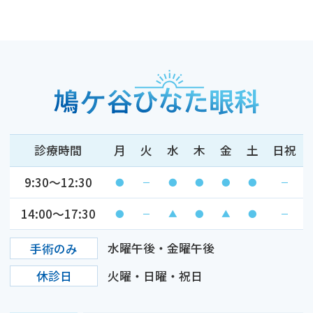
診療時間
月
火
水
木
金
土
日祝
9:30～12:30
●
－
●
●
●
●
－
14:00～17:30
●
－
▲
●
▲
●
－
手術のみ
水曜午後・金曜午後
休診日
火曜・日曜・祝日