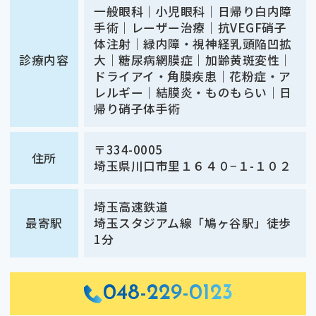
一般眼科｜小児眼科｜日帰り白内障
手術｜レーザー治療｜抗VEGF硝子
体注射｜緑内障・視神経乳頭陥凹拡
診療内容
大｜糖尿病網膜症｜加齢黄斑変性｜
ドライアイ・角膜疾患｜花粉症・ア
レルギー｜結膜炎・ものもらい｜日
帰り硝子体手術
〒334-0005
住所
埼玉県川口市里１６４０−１-１０２
埼玉高速鉄道
最寄駅
埼玉スタジアム線「鳩ヶ谷駅」徒歩
1分
048-229-0123