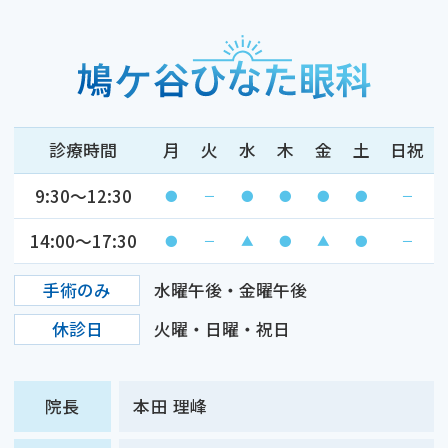
診療時間
月
火
水
木
金
土
日祝
9:30～12:30
●
－
●
●
●
●
－
14:00～17:30
●
－
▲
●
▲
●
－
手術のみ
水曜午後・金曜午後
休診日
火曜・日曜・祝日
院長
本田 理峰